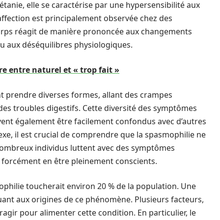
nie, elle se caractérise par une hypersensibilité aux
affection est principalement observée chez des
 corps réagit de manière prononcée aux changements
 aux déséquilibres physiologiques.
e entre naturel et « trop fait »
t prendre diverses formes, allant des crampes
des troubles digestifs. Cette diversité des symptômes
euvent également être facilement confondus avec d’autres
xe, il est crucial de comprendre que la spasmophilie ne
e nombreux individus luttent avec des symptômes
 forcément en être pleinement conscients.
philie toucherait environ 20 % de la population. Une
uant aux origines de ce phénomène. Plusieurs facteurs,
gir pour alimenter cette condition. En particulier, le