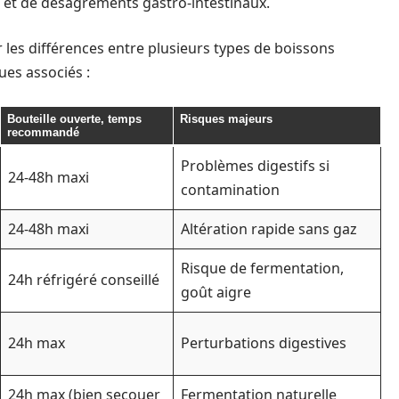
s et de désagréments gastro-intestinaux.
er les différences entre plusieurs types de boissons
ues associés :
Bouteille ouverte, temps
Risques majeurs
recommandé
Problèmes digestifs si
24-48h maxi
contamination
24-48h maxi
Altération rapide sans gaz
Risque de fermentation,
24h réfrigéré conseillé
goût aigre
24h max
Perturbations digestives
24h max (bien secouer
Fermentation naturelle