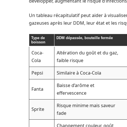
développer, augmentant le risque d’infection
Un tableau récapitulatif peut aider à visualis
gazeuses après leur DDM, leur état et les risq
Type de
DDM dépassée, bouteille fermée
boisson
Coca-
Altération du goût et du gaz,
Cola
faible risque
Pepsi
Similaire à Coca-Cola
Baisse d’arôme et
Fanta
effervescence
Risque minime mais saveur
Sprite
fade
Changement couleur, goût