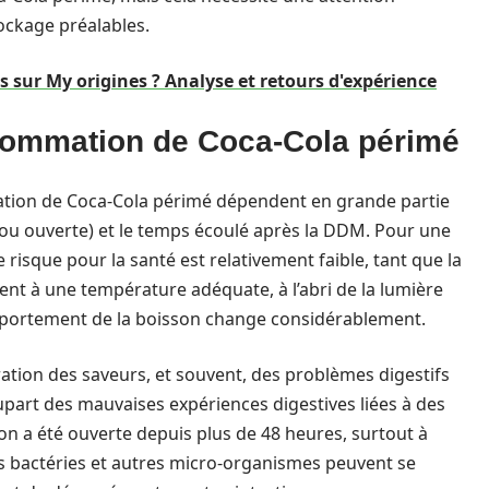
tockage préalables.
s sur My origines ? Analyse et retours d'expérience
nsommation de Coca-Cola périmé
mation de Coca-Cola périmé dépendent en grande partie
e ou ouverte) et le temps écoulé après la DDM. Pour une
risque pour la santé est relativement faible, tant que la
t à une température adéquate, à l’abri de la lumière
omportement de la boisson change considérablement.
ation des saveurs, et souvent, des problèmes digestifs
lupart des mauvaises expériences digestives liées à des
n a été ouverte depuis plus de 48 heures, surtout à
es bactéries et autres micro-organismes peuvent se