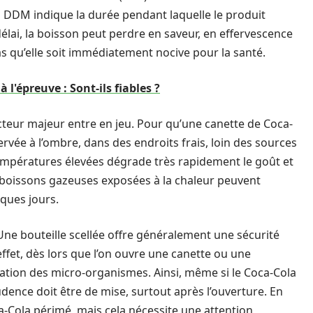
a DDM indique la durée pendant laquelle le produit
élai, la boisson peut perdre en saveur, en effervescence
pas qu’elle soit immédiatement nocive pour la santé.
 l'épreuve : Sont-ils fiables ?
cteur majeur entre en jeu. Pour qu’une canette de Coca-
ervée à l’ombre, dans des endroits frais, loin des sources
empératures élevées dégrade très rapidement le goût et
 boissons gazeuses exposées à la chaleur peuvent
lques jours.
 Une bouteille scellée offre généralement une sécurité
effet, dès lors que l’on ouvre une canette ou une
ifération des micro-organismes. Ainsi, même si le Coca-Cola
dence doit être de mise, surtout après l’ouverture. En
-Cola périmé, mais cela nécessite une attention